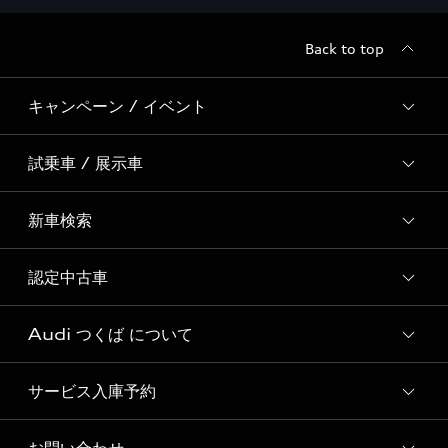
Back to top
キャンペーン / イベント
試乗車 / 展示車
全国統一イベント
ディーラー独自イベント
新車検索
試乗予約
Special Contents
試乗車・展示車一覧
認定中古車
新車検索
Audi つくば について
Audi認定中古車検索
サービス入庫予約
Audi つくば ショールームご紹介
Audi つくば 店舗情報