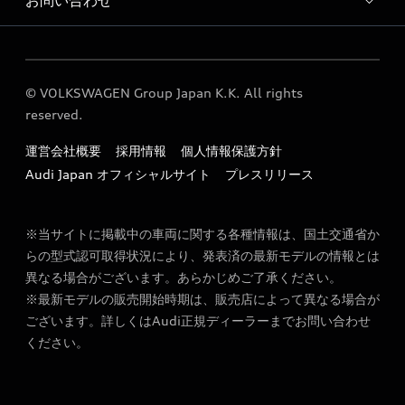
お問い合わせ
Audi つくば サービス入庫予約
Audi Approved Automobile つくば 店舗情報
各種お問い合わせ
Audi つくば 運営会社概要
© VOLKSWAGEN Group Japan K.K. All rights
Audi つくば 営業日のご案内
reserved.
Audi つくば Service workshop
運営会社概要
採用情報
個人情報保護方針
定期点検 / 車検 料金表
Audi Japan オフィシャルサイト
プレスリリース
※当サイトに掲載中の車両に関する各種情報は、国土交通省か
らの型式認可取得状況により、発表済の最新モデルの情報とは
異なる場合がございます。あらかじめご了承ください。
※最新モデルの販売開始時期は、販売店によって異なる場合が
ございます。詳しくはAudi正規ディーラーまでお問い合わせ
ください。