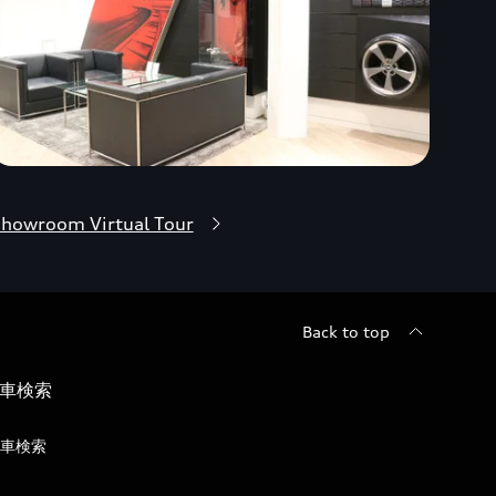
howroom Virtual Tour
Back to top
車検索
車検索