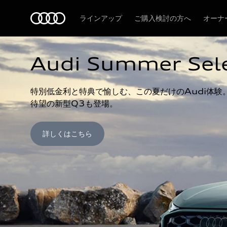
Audi
ラインアップ
ご購入検討の方へ
オーナ
Audi Summer Sel
特別低金利と特典で愉しむ、この夏だけのAudi体験。
待望の新型Q3も登場。
詳しくはこちら